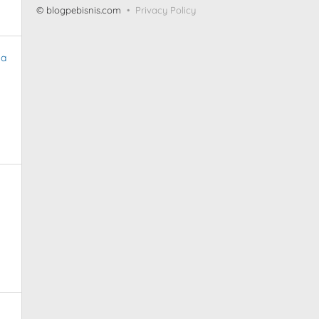
© blogpebisnis.com
Privacy Policy