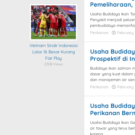
Pemeliharaan,
Usaha Budidaya Ikan T
Penyakit menjadi pelu
pembudidaya memanfaat
Perikanan
February 
Vietnam Sindir Indonesia
Usaha Budidaya
Lolos 16 Besar Kurang
Prospektif di I
Fair Play
2308 Views
Budidaya ikan salmon
dasar yang kuat dalam p
dan manajemen air san
Perikanan
February 
Usaha Budidaya
Perikanan Bern
Usaha Budidaya Ikan Ga
air tawar yang terus b
karena