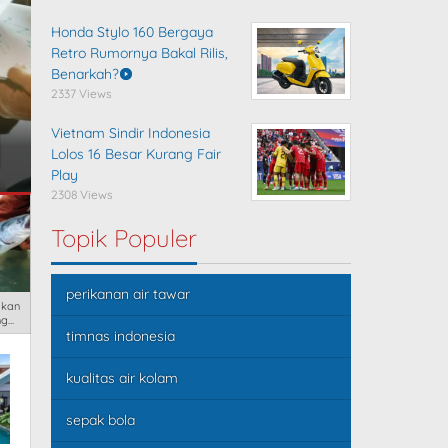
Honda Stylo 160 Bergaya
Retro Rumornya Bakal Rilis,
Usaha Budidaya Ikan Toma
Benarkah?
2337 Views
Pembenihan, Pemeliharaan
Vietnam Sindir Indonesia
Pencegahan Penyakit
Lolos 16 Besar Kurang Fair
Play
2308 Views
Topik Populer
perikanan air tawar
Ikan
ng
timnas indonesia
kualitas air kolam
sepak bola