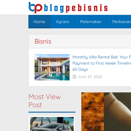
Skip
to
content
Home
Agraris
Peternakan
Perikanan
Bisnis
Monthly Villa Rental Bali: Your F
Payment to First Week Timeline
60 Days
June 29, 2026
Most View
Post