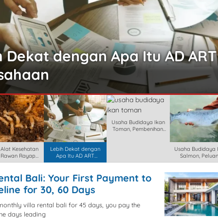
at dengan Apa Itu AD ART
an
Usaha Budidaya Ikan
Toman, Pembenihan,
Pemeli
 Alat Kesehatan
Lebih Dekat dengan
Usaha Budidaya 
a Rawan Rayap
Apa Itu AD ART
Salmon, Pelua
Jika Ban
Perusahaan
Bisnis Pr
ental Bali: Your First Payment to
line for 30, 60 Days
monthly villa rental bali for 45 days, you pay the
the days leading