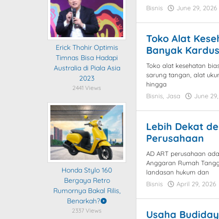
Bisnis
June 29, 2026
Toko Alat Kes
Erick Thohir Optimis
Banyak Kardus
Timnas Bisa Hadapi
Toko alat kesehatan bia
Australia di Piala Asia
sarung tangan, alat ukur
2023
hingga
2441 Views
Bisnis
,
Jasa
June 29
Lebih Dekat d
Perusahaan
AD ART perusahaan adal
Anggaran Rumah Tangga
Honda Stylo 160
landasan hukum dan
Bergaya Retro
Bisnis
April 29, 2026
Rumornya Bakal Rilis,
Benarkah?
2337 Views
Usaha Budiday