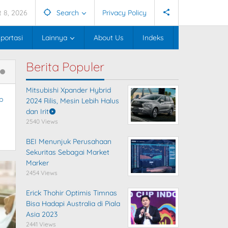
 8, 2026
Search
Privacy Policy
portasi
Lainnya
About Us
Indeks
Berita Populer
Mitsubishi Xpander Hybrid
p
2024 Rilis, Mesin Lebih Halus
dan Irit
2540 Views
BEI Menunjuk Perusahaan
Sekuritas Sebagai Market
Marker
2454 Views
Erick Thohir Optimis Timnas
Bisa Hadapi Australia di Piala
Asia 2023
2441 Views