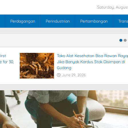
Saturday, August
Perdagangan
Perindustrian
Pertambangan
Trans
irst
Toko Alat Kesehatan Bisa Rawan Raya
 for 30,
Jika Banyak Kardus Stok Disimpan di
Gudang
June 29, 2026