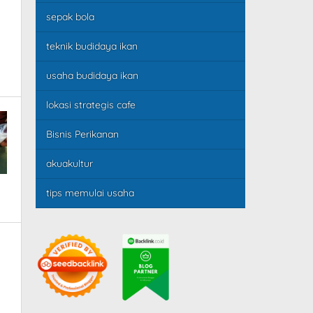
sepak bola
teknik budidaya ikan
usaha budidaya ikan
lokasi strategis cafe
Bisnis Perikanan
akuakultur
tips memulai usaha