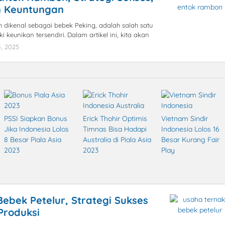
n Keuntungan
h dikenal sebagai bebek Peking, adalah salah satu
i keunikan tersendiri. Dalam artikel ini, kita akan
, 2025
by
blogpebisnis
PSSI Siapkan Bonus
Erick Thohir Optimis
Vietnam Sindir
Jika Indonesia Lolos
Timnas Bisa Hadapi
Indonesia Lolos 16
8 Besar Piala Asia
Australia di Piala Asia
Besar Kurang Fair
2023
2023
Play
ebek Petelur, Strategi Sukses
Produksi