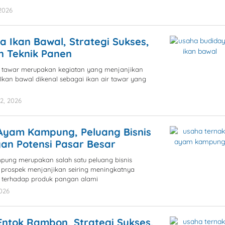
2026
by
blogpebisnis
 Ikan Bawal, Strategi Sukses,
n Teknik Panen
r tawar merupakan kegiatan yang menjanjikan
 Ikan bawal dikenal sebagai ikan air tawar yang
2, 2026
by
blogpebisnis
Ayam Kampung, Peluang Bisnis
gan Potensi Pasar Besar
ung merupakan salah satu peluang bisnis
i prospek menjanjikan seiring meningkatnya
 terhadap produk pangan alami
026
by
blogpebisnis
ntok Rambon, Strategi Sukses,