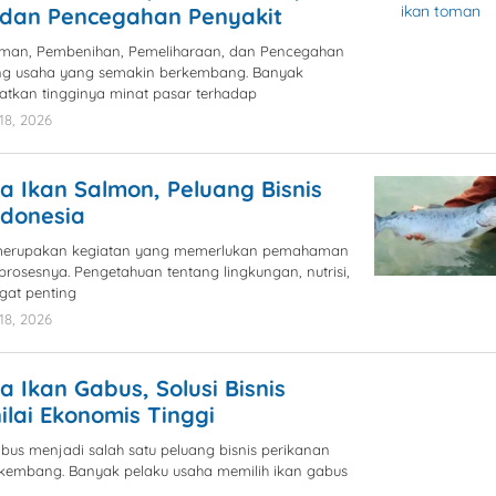
 dan Pencegahan Penyakit
oman, Pembenihan, Pemeliharaan, dan Pencegahan
ang usaha yang semakin berkembang. Banyak
kan tingginya minat pasar terhadap
18, 2026
by
blogpebisnis
 Ikan Salmon, Peluang Bisnis
ndonesia
 merupakan kegiatan yang memerlukan pemahaman
rosesnya. Pengetahuan tentang lingkungan, nutrisi,
gat penting
18, 2026
by
blogpebisnis
 Ikan Gabus, Solusi Bisnis
ilai Ekonomis Tinggi
bus menjadi salah satu peluang bisnis perikanan
erkembang. Banyak pelaku usaha memilih ikan gabus