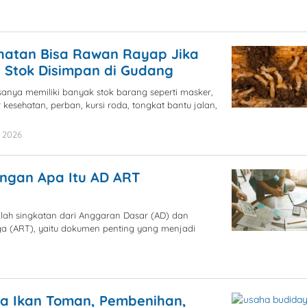
by
blogpebisnis
ehatan Bisa Rawan Rayap Jika
 Stok Disimpan di Gudang
sanya memiliki banyak stok barang seperti masker,
 kesehatan, perban, kursi roda, tongkat bantu jalan,
, 2026
by
blogpebisnis
engan Apa Itu AD ART
ah singkatan dari Anggaran Dasar (AD) dan
 (ART), yaitu dokumen penting yang menjadi
by
blogpebisnis
a Ikan Toman, Pembenihan,