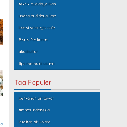
teknik budidaya ikan
usaha budidaya ikan
lokasi strategis cafe
Bisnis Perikanan
akuakultur
tips memulai usaha
Tag Populer
perikanan air tawar
timnas indonesia
kualitas air kolam