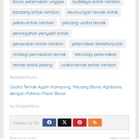
bisnis peternakan unggas
budidaya entok rambon
kandang entok rambon
keuntungan ternak entok
pakan entok rambon
peluang usaha ternak
pencegahan penyakit entok
perawatan entok rambon
peternakan berkelanjutan
strategi pemasaran ternak
teknologi peternakan
ternak entok peking
usaha ternak entok rambon
Related Posts
Usaha Ternak Ayam Kampung, Peluang Bisnis Agribisnis
dengan Potensi Pasar Besar
by
blogpebisnis
Follow Us On
Previous post
Next post