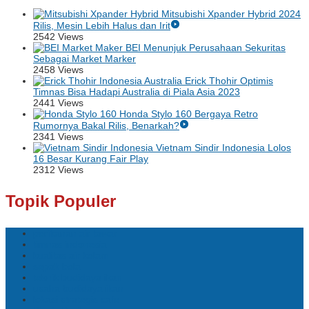
Mitsubishi Xpander Hybrid 2024
Rilis, Mesin Lebih Halus dan Irit
2542 Views
BEI Menunjuk Perusahaan Sekuritas
Sebagai Market Marker
2458 Views
Erick Thohir Optimis
Timnas Bisa Hadapi Australia di Piala Asia 2023
2441 Views
Honda Stylo 160 Bergaya Retro
Rumornya Bakal Rilis, Benarkah?
2341 Views
Vietnam Sindir Indonesia Lolos
16 Besar Kurang Fair Play
2312 Views
Topik Populer
perikanan air tawar
timnas indonesia
kualitas air kolam
sepak bola
teknik budidaya ikan
usaha budidaya ikan
lokasi strategis cafe