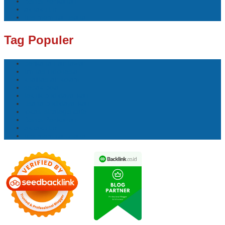
Bisnis Perikanan
akuakultur
tips memulai usaha
Tag Populer
perikanan air tawar
timnas indonesia
kualitas air kolam
sepak bola
teknik budidaya ikan
usaha budidaya ikan
lokasi strategis cafe
Bisnis Perikanan
akuakultur
tips memulai usaha