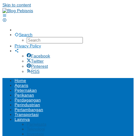
Skip to content
Search
Privacy Policy
Facebook
Twitter
Pinterest
RSS
Home
Agraris
Peternakan
Perikanan
Perdagangan
Perindustrian
Pertambangan
Transportasi
Lainnya
Pariwisata
Teknologi
Investasi