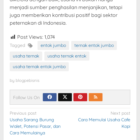
menjadi sumber penghasilan menjanjikan, tetapi
juga memberikan kontribusi positif bagi sektor
peternakan di Indonesia.
Post Views:
1,074
Tagged
entok jumbo
ternak entok jumbo
usaha ternak
usaha ternak entok
usaha ternak entok jumbo
by
blogpebisnis
Follow Us On
Post
Previous post
Next post
Usaha Sarang Burung
Cara Memulai Usaha Cafe
navigation
Walet, Potensi Pasar, dan
Kopi
Cara Memulainya