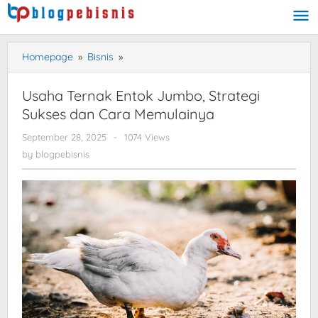
Skip
to
content
Homepage
»
Bisnis
»
Usaha
Ternak
Entok
Usaha Ternak Entok Jumbo, Strategi
Jumbo,
Sukses dan Cara Memulainya
Strategi
Sukses
September 28, 2025
by
-
1074 Views
dan
blogpebisnis
by
blogpebisnis
Cara
Memulainya