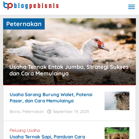
Skip
to
content
Peternakan
Usaha Ternak Entok Jumbo, Strategi Sukses
dan Cara Memulainya
Bisnis
,
Usaha Sarang Burung Walet, Potensi
Peternakan
Pasar, dan Cara Memulainya
September
Bisnis
,
Peternakan
September 19, 2025
by
28,
blogpebisnis
2025
by
blogpebisnis
Peluang Usaha
Usaha Ternak Sapi, Panduan Cara