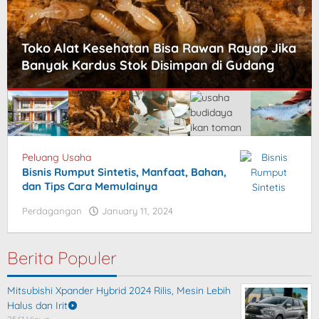
 Rawan Rayap Jika
Lebih Dekat dengan Apa Itu
pan di Gudang
Perusahaan
Blog
Peluang Usaha
Bisnis Rumput Sintetis, Manfaat, Bahan,
Pebisnis
dan Tips Cara Memulainya
Perdagangan
January 11, 2024
by
blogpebisnis
Berita Populer
Mitsubishi Xpander Hybrid 2024 Rilis, Mesin Lebih
Halus dan Irit