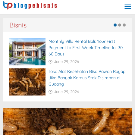
Skip
to
content
Bisnis
Monthly Villa Rental Bali: Your First
Payment to First Week Timeline for 30,
60 Days
June 29, 2026
Toko Alat Kesehatan Bisa Rawan Rayap
Jika Banyak Kardus Stok Disimpan di
Gudang
June 29, 2026