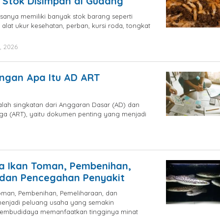
 Stok Disimpan di Gudang
asanya memiliki banyak stok barang seperti
alat ukur kesehatan, perban, kursi roda, tongkat
, 2026
by
blogpebisnis
engan Apa Itu AD ART
lah singkatan dari Anggaran Dasar (AD) dan
a (ART), yaitu dokumen penting yang menjadi
by
blogpebisnis
a Ikan Toman, Pembenihan,
 dan Pencegahan Penyakit
oman, Pembenihan, Pemeliharaan, dan
enjadi peluang usaha yang semakin
embudidaya memanfaatkan tingginya minat