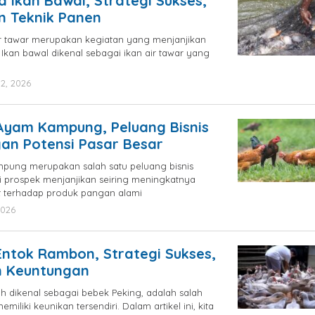
 Ikan Bawal, Strategi Sukses,
n Teknik Panen
ir tawar merupakan kegiatan yang menjanjikan
 Ikan bawal dikenal sebagai ikan air tawar yang
2, 2026
by
blogpebisnis
Ayam Kampung, Peluang Bisnis
gan Potensi Pasar Besar
pung merupakan salah satu peluang bisnis
ki prospek menjanjikan seiring meningkatnya
 terhadap produk pangan alami
2026
by
blogpebisnis
ntok Rambon, Strategi Sukses,
n Keuntungan
ih dikenal sebagai bebek Peking, adalah salah
miliki keunikan tersendiri. Dalam artikel ini, kita