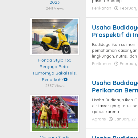
pasar terhadap
2023
Perikanan
February 
2441 Views
Usaha Budidaya
Prospektif di 
Budidaya ikan salmon
pemahaman dasar yang
lingkungan, nutrisi, d
Honda Stylo 160
Perikanan
February 
Bergaya Retro
Rumornya Bakal Rilis,
Benarkah?
Usaha Budidaya
2337 Views
Perikanan Bern
Usaha Budidaya Ikan Ga
air tawar yang terus b
gabus karena
Agraris
January 27,
Vietnam Sindir