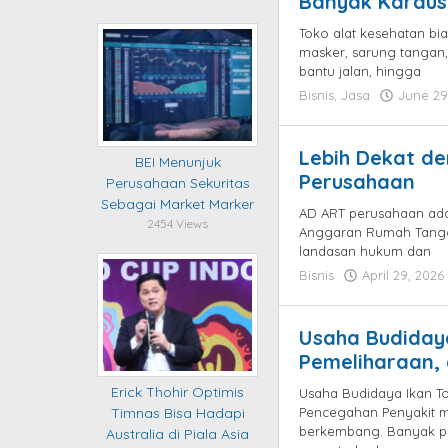
Banyak Kardus
Toko alat kesehatan bi
masker, sarung tangan, 
bantu jalan, hingga
Bisnis
,
Jasa
June 29
Lebih Dekat d
BEI Menunjuk
Perusahaan
Perusahaan Sekuritas
Sebagai Market Marker
AD ART perusahaan ada
2454 Views
Anggaran Rumah Tangg
landasan hukum dan
Bisnis
April 29, 2026
Usaha Budiday
Pemeliharaan,
Erick Thohir Optimis
Usaha Budidaya Ikan T
Pencegahan Penyakit m
Timnas Bisa Hadapi
berkembang. Banyak p
Australia di Piala Asia