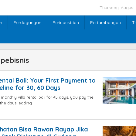
Thursday, August 
n
Perdagangan
Perindustrian
Pertambangan
T
pebisnis
ental Bali: Your First Payment to
eline for 30, 60 Days
 monthly villa rental bali for 45 days, you pay the
 the days leading
6
by
blogpebisnis
ehatan Bisa Rawan Rayap Jika