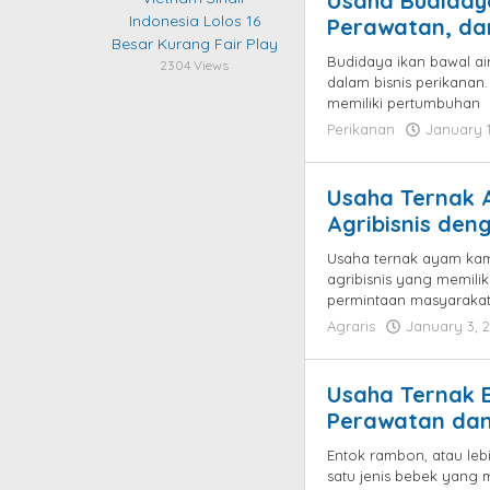
Usaha Budidaya
Indonesia Lolos 16
Perawatan, da
Besar Kurang Fair Play
Budidaya ikan bawal a
2304 Views
dalam bisnis perikanan.
memiliki pertumbuhan
Perikanan
January 1
Usaha Ternak 
Agribisnis den
Usaha ternak ayam kam
agribisnis yang memili
permintaan masyarakat
Agraris
January 3, 
Usaha Ternak E
Perawatan da
Entok rambon, atau leb
satu jenis bebek yang me