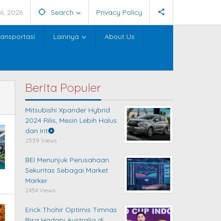
6, 2026
Search
Privacy Policy
ransportasi
Lainnya
About Us
Berita Populer
Mitsubishi Xpander Hybrid
2024 Rilis, Mesin Lebih Halus
dan Irit
2539 Views
BEI Menunjuk Perusahaan
Sekuritas Sebagai Market
Marker
2454 Views
Erick Thohir Optimis Timnas
Bisa Hadapi Australia di