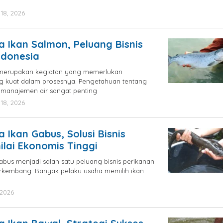
18, 2026
by
blogpebisnis
 Ikan Salmon, Peluang Bisnis
Indonesia
 merupakan kegiatan yang memerlukan
 kuat dalam prosesnya. Pengetahuan tentang
an manajemen air sangat penting
18, 2026
by
blogpebisnis
 Ikan Gabus, Solusi Bisnis
ilai Ekonomis Tinggi
bus menjadi salah satu peluang bisnis perikanan
erkembang. Banyak pelaku usaha memilih ikan
 2026
by
blogpebisnis