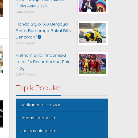
Piala Asia 2023
2441 Views
Honda Stylo 160 Bergaya
Retro Rumornya Bakal Rilis,
Benarkah?
2337 Views
Vietnam Sindir Indonesia
Lolos 16 Besar Kurang Fair
Play
2304 Views
Topik Populer
perikanan air tawar
timnas indonesia
kualitas air kolam