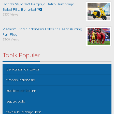
Honda Stylo 160 Bergaya Retro Rumornya
Bakal Rilis, Benarkah?
2337 Views
Vietnam Sindir Indonesia Lolos 16 Besar Kurang
Fair Play
2308 Views
Topik Populer
perikanan air tawar
timnas indonesia
kualitas air kolam
sepak bola
teknik budidaya ikan