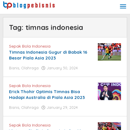
Skip
to
content
Tag:
timnas indonesia
Sepak Bola Indonesia
Timnas Indonesia Gugur di Babak 16
Besar Piala Asia 2023
Bisnis
,
Olahraga
January 30, 2024
by
blogpebisnis
Sepak Bola Indonesia
Erick Thohir Optimis Timnas Bisa
Hadapi Australia di Piala Asia 2023
Bisnis
,
Olahraga
January 29, 2024
by
blogpebisnis
Sepak Bola Indonesia