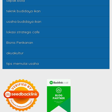
sepak bola
teknik budidaya ikan
usaha budidaya ikan
lokasi strategis cafe
Bisnis Perikanan
akuakultur
tips memulai usaha