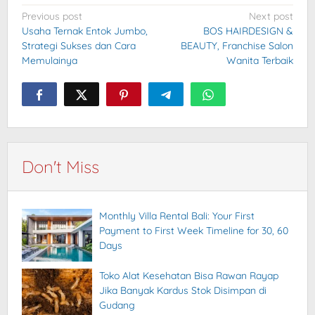
Post
Previous post
Next post
Usaha Ternak Entok Jumbo,
BOS HAIRDESIGN &
navigation
Strategi Sukses dan Cara
BEAUTY, Franchise Salon
Memulainya
Wanita Terbaik
Don't Miss
Monthly Villa Rental Bali: Your First
Payment to First Week Timeline for 30, 60
Days
Toko Alat Kesehatan Bisa Rawan Rayap
Jika Banyak Kardus Stok Disimpan di
Gudang