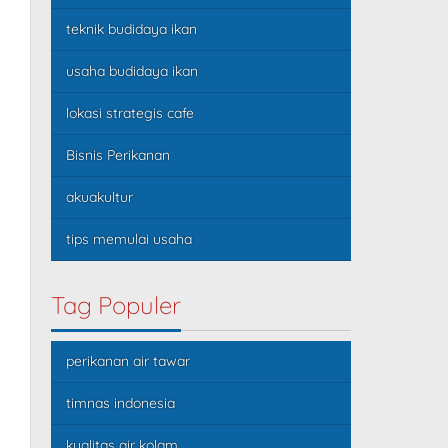
teknik budidaya ikan
usaha budidaya ikan
lokasi strategis cafe
Bisnis Perikanan
akuakultur
tips memulai usaha
Tag Populer
perikanan air tawar
timnas indonesia
kualitas air kolam