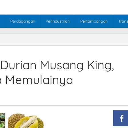
Perdagangan
Perindustrian
Pertambangan
Trans
Durian Musang King,
ra Memulainya