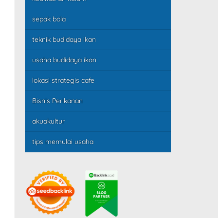
sepak bola
teknik budidaya ikan
usaha budidaya ikan
lokasi strategis cafe
Bisnis Perikanan
akuakultur
tips memulai usaha