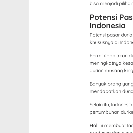
bisa menjadi piliha
Potensi Pas
Indonesia
Potensi pasar duri
khususnya di Indone
Permintaan akan dur
meningkatnya kesa
durian musang king
Banyak orang yang
mendapatkan durian
Selain itu, Indones
pertumbuhan duria
Hal ini membuat Ind
produsen dan ekspo