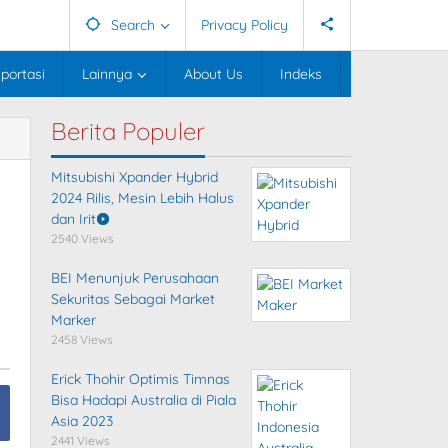
Search
Privacy Policy
portasi
Lainnya
About Us
Indeks
Berita Populer
Mitsubishi Xpander Hybrid
2024 Rilis, Mesin Lebih Halus
dan Irit
2540 Views
BEI Menunjuk Perusahaan
Sekuritas Sebagai Market
Marker
2458 Views
Erick Thohir Optimis Timnas
Bisa Hadapi Australia di Piala
Asia 2023
2441 Views