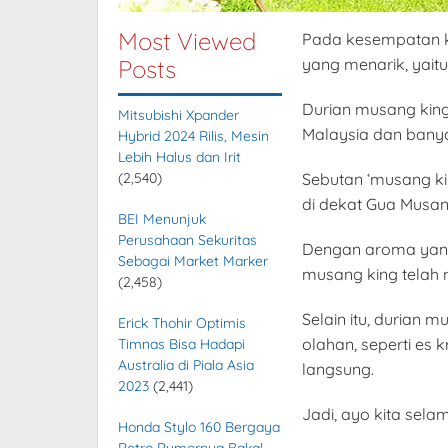
Most Viewed
Pada kesempatan kal
Posts
yang menarik, yait
Durian musang king 
Mitsubishi Xpander
Malaysia dan banya
Hybrid 2024 Rilis, Mesin
Lebih Halus dan Irit
(2,540)
Sebutan ‘musang ki
di dekat Gua Musang
BEI Menunjuk
Perusahaan Sekuritas
Dengan aroma yang 
Sebagai Market Marker
musang king telah 
(2,458)
Selain itu, durian 
Erick Thohir Optimis
olahan, seperti es
Timnas Bisa Hadapi
Australia di Piala Asia
langsung.
2023
(2,441)
Jadi, ayo kita sel
Honda Stylo 160 Bergaya