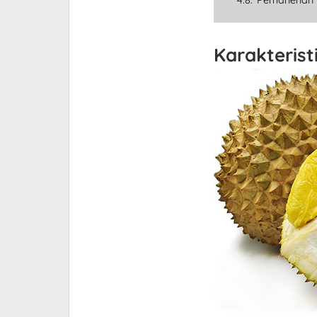
4.8.
Pemanenan 
Karakterist