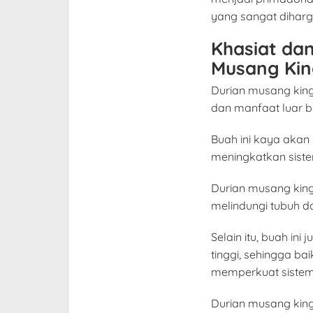
yang sangat diharg
Khasiat da
Musang Kin
Durian musang king
dan manfaat luar b
Buah ini kaya akan
meningkatkan sist
Durian musang king
melindungi tubuh da
Selain itu, buah in
tinggi, sehingga b
memperkuat sistem
Durian musang king 