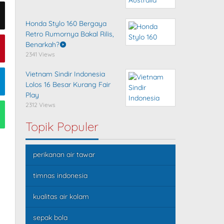
Honda Stylo 160 Bergaya
Retro Rumornya Bakal Rilis,
Benarkah?
2341 Views
Vietnam Sindir Indonesia
Lolos 16 Besar Kurang Fair
Play
2312 Views
Topik Populer
perikanan air tawar
timnas indonesia
kualitas air kolam
sepak bola