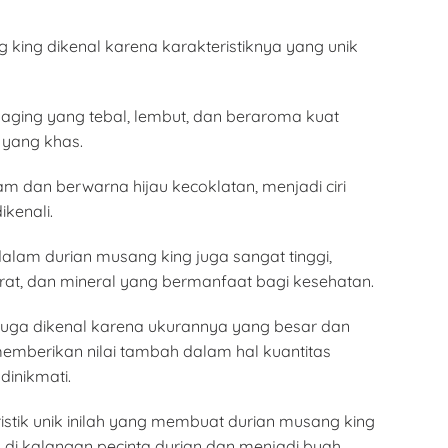
 king dikenal karena karakteristiknya yang unik
 daging yang tebal, lembut, dan beraroma kuat
 yang khas.
jam dan berwarna hijau kecoklatan, menjadi ciri
kenali.
dalam durian musang king juga sangat tinggi,
serat, dan mineral yang bermanfaat bagi kesehatan.
ini juga dikenal karena ukurannya yang besar dan
 memberikan nilai tambah dalam hal kuantitas
dinikmati.
istik unik inilah yang membuat durian musang king
di kalangan pecinta durian dan menjadi buah