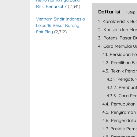
Retro Rumornya Bakal
Rilis, Benarkah?
(2,341)
Daftar Isi
Tutup
Vietnam Sindir Indonesia
1.
Karakteristik B
Lolos 16 Besar Kurang
2.
Khasiat dan Ma
Fair Play
(2,312)
3.
Potensi Pasar D
4.
Cara Memulai U
4.1.
Persiapan Lo
4.2.
Pemilihan Bi
4.3.
Teknik Pena
4.3.1.
Pengatur
4.3.2.
Pembuat
4.3.3.
Cara Pe
4.4.
Pemupukan y
4.5.
Penyiraman 
4.6.
Pengendalia
4.7.
Praktik Pem