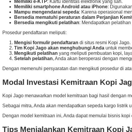
Memiliki e-KTP
: Kartu identitas elektronik yang sah.
Memiliki smartphone Android atau iPhone
: Digunaka
Mampu mengendarai sepeda
: Karena operasional meng
Bersedia mematuhi peraturan dalam Perjanjian Kemi
Bersedia mengikuti pelatihan
: Mendapatkan pelatihan
Prosedur pendaftaran meliputi:
Mengisi formulir pendaftaran
di situs resmi Kopi Jago.
Tim Kopi Jago akan menghubungi Anda
untuk member
Mengikuti pelatihan
yang meliputi pembuatan kopi, lay
Setelah pelatihan
, Anda akan beroperasi dengan mengg
Dengan memenuhi persyaratan dan mengikuti prosedur di atas,
Modal Investasi Kemitraan Kopi Ja
Kopi Jago menawarkan model kemitraan bagi hasil dengan mod
Sebagai mitra, Anda akan mendapatkan sepeda kargo listrik un
Dengan model kemitraan ini, Anda dapat memulai bisnis kopi
Tips Menjalankan Kemitraan Kopi J