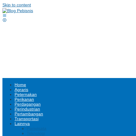
Skip to content
Home
Agraris
Peternakan
Perikanan
Perdagangan
Perindustrian
Pertambangan
Transportasi
Lainnya
Pariwisata
Teknologi