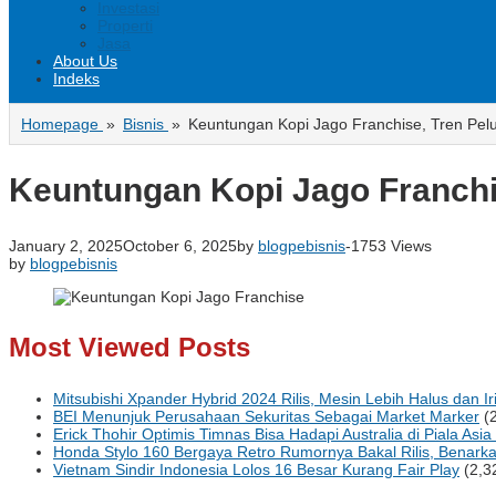
Investasi
Properti
Jasa
About Us
Indeks
Homepage
»
Bisnis
»
Keuntungan Kopi Jago Franchise, Tren Pelua
Keuntungan Kopi Jago Franchis
January 2, 2025
October 6, 2025
by
blogpebisnis
-
1753 Views
by
blogpebisnis
Most Viewed Posts
Mitsubishi Xpander Hybrid 2024 Rilis, Mesin Lebih Halus dan Iri
BEI Menunjuk Perusahaan Sekuritas Sebagai Market Marker
(
Erick Thohir Optimis Timnas Bisa Hadapi Australia di Piala Asi
Honda Stylo 160 Bergaya Retro Rumornya Bakal Rilis, Benark
Vietnam Sindir Indonesia Lolos 16 Besar Kurang Fair Play
(2,3