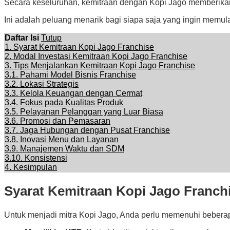
Secara keseluruhan, kemitraan dengan Kopi Jago memberikan 
Ini adalah peluang menarik bagi siapa saja yang ingin memulai 
Daftar Isi
Tutup
1.
Syarat Kemitraan Kopi Jago Franchise
2.
Modal Investasi Kemitraan Kopi Jago Franchise
3.
Tips Menjalankan Kemitraan Kopi Jago Franchise
3.1.
Pahami Model Bisnis Franchise
3.2.
Lokasi Strategis
3.3.
Kelola Keuangan dengan Cermat
3.4.
Fokus pada Kualitas Produk
3.5.
Pelayanan Pelanggan yang Luar Biasa
3.6.
Promosi dan Pemasaran
3.7.
Jaga Hubungan dengan Pusat Franchise
3.8.
Inovasi Menu dan Layanan
3.9.
Manajemen Waktu dan SDM
3.10.
Konsistensi
4.
Kesimpulan
Syarat Kemitraan Kopi Jago Franch
Untuk menjadi mitra Kopi Jago, Anda perlu memenuhi beberap