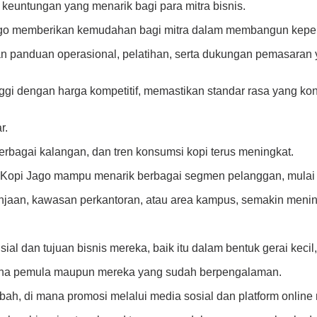
euntungan yang menarik bagi para mitra bisnis.
Jago memberikan kemudahan bagi mitra dalam membangun keper
tkan panduan operasional, pelatihan, serta dukungan pemasar
nggi dengan harga kompetitif, memastikan standar rasa yang ko
r.
rbagai kalangan, dan tren konsumsi kopi terus meningkat.
Kopi Jago mampu menarik berbagai segmen pelanggan, mulai d
rbelanjaan, kawasan perkantoran, atau area kampus, semakin men
ial dan tujuan bisnis mereka, baik itu dalam bentuk gerai kecil,
saha pemula maupun mereka yang sudah berpengalaman.
mbah, di mana promosi melalui media sosial dan platform onlin