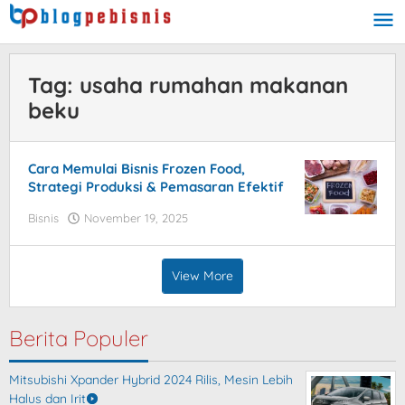
Skip
to
content
Tag:
usaha rumahan makanan
beku
Cara Memulai Bisnis Frozen Food,
Strategi Produksi & Pemasaran Efektif
Bisnis
November 19, 2025
by
blogpebisnis
View More
Berita Populer
Mitsubishi Xpander Hybrid 2024 Rilis, Mesin Lebih
Halus dan Irit