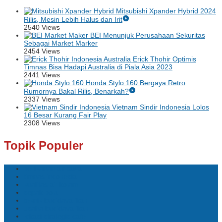
Mitsubishi Xpander Hybrid 2024
Rilis, Mesin Lebih Halus dan Irit
2540 Views
BEI Menunjuk Perusahaan Sekuritas
Sebagai Market Marker
2454 Views
Erick Thohir Optimis
Timnas Bisa Hadapi Australia di Piala Asia 2023
2441 Views
Honda Stylo 160 Bergaya Retro
Rumornya Bakal Rilis, Benarkah?
2337 Views
Vietnam Sindir Indonesia Lolos
16 Besar Kurang Fair Play
2308 Views
Topik Populer
perikanan air tawar
timnas indonesia
kualitas air kolam
sepak bola
teknik budidaya ikan
usaha budidaya ikan
lokasi strategis cafe