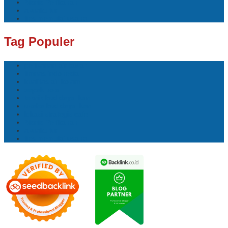
Bisnis Perikanan
akuakultur
tips memulai usaha
Tag Populer
perikanan air tawar
timnas indonesia
kualitas air kolam
sepak bola
teknik budidaya ikan
usaha budidaya ikan
lokasi strategis cafe
Bisnis Perikanan
akuakultur
tips memulai usaha