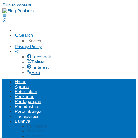
Skip to content
Search
Privacy Policy
Facebook
Twitter
Pinterest
RSS
Home
Agraris
Peternakan
Perikanan
Perdagangan
Perindustrian
Pertambangan
Transportasi
Lainnya
Pariwisata
Teknologi
Investasi