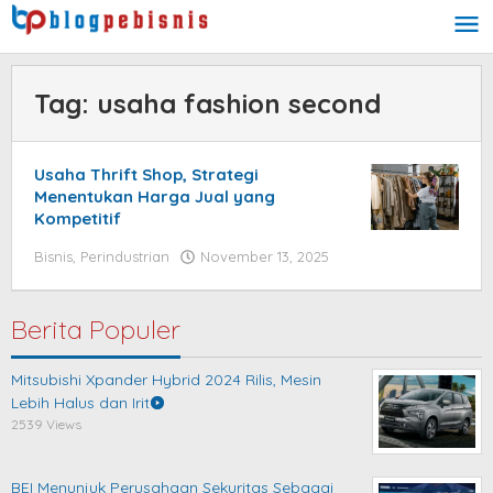
Skip
to
content
Tag:
usaha fashion second
Usaha Thrift Shop, Strategi
Menentukan Harga Jual yang
Kompetitif
Bisnis
,
Perindustrian
November 13, 2025
by
blogpebisnis
Berita Populer
Mitsubishi Xpander Hybrid 2024 Rilis, Mesin
Lebih Halus dan Irit
2539 Views
BEI Menunjuk Perusahaan Sekuritas Sebagai