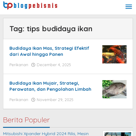
Skip
to
content
Tag:
tips budidaya ikan
Budidaya Ikan Mas, Strategi Efektif
dari Awal hingga Panen
Perikanan
December 4, 2025
by
blogpebisnis
Budidaya Ikan Mujair, Strategi,
Perawatan, dan Pengolahan Limbah
Perikanan
November 29, 2025
by
blogpebisnis
Berita Populer
Mitsubishi Xpander Hybrid 2024 Rilis, Mesin