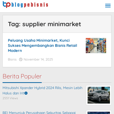
Skip
to
content
Tag:
supplier minimarket
Peluang Usaha Minimarket, Kunci
Sukses Mengembangkan Bisnis Retail
Modern
Bisnis
November 14, 2025
by
blogpebisnis
Berita Populer
Mitsubishi Xpander Hybrid 2024 Rilis, Mesin Lebih
Halus dan Irit
2551 Views
BEI Menunjuk Perusahaan Sekuritas Sebagai