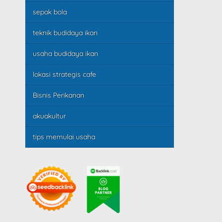
sepak bola
teknik budidaya ikan
usaha budidaya ikan
lokasi strategis cafe
Bisnis Perikanan
akuakultur
tips memulai usaha