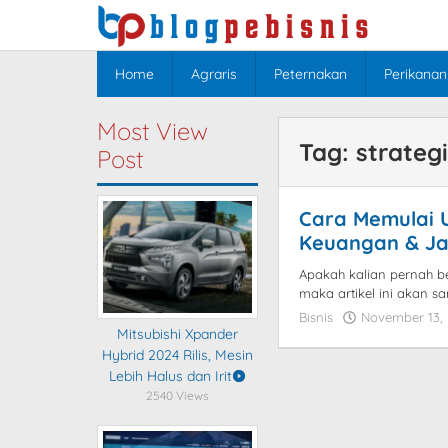
Skip
to
content
Home
Agraris
Peternakan
Perikanan
Most View
Tag:
strateg
Post
Cara Memulai 
Keuangan & Ja
Apakah kalian pernah be
maka artikel ini akan s
Bisnis
November 13,
Mitsubishi Xpander
Hybrid 2024 Rilis, Mesin
Lebih Halus dan Irit
2540 Views