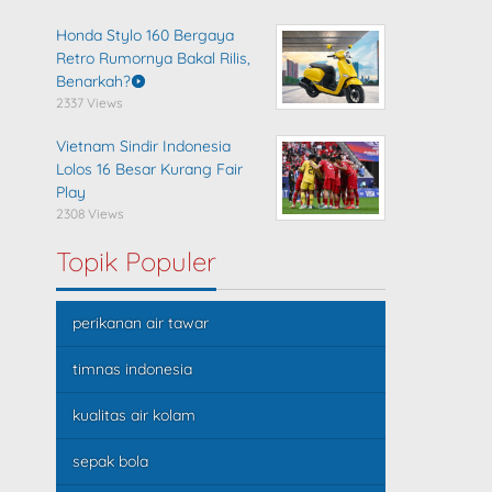
Honda Stylo 160 Bergaya
Retro Rumornya Bakal Rilis,
Benarkah?
2337 Views
Vietnam Sindir Indonesia
Lolos 16 Besar Kurang Fair
Play
2308 Views
Topik Populer
perikanan air tawar
timnas indonesia
kualitas air kolam
sepak bola