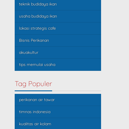
teknik budidaya ikan
usaha budidaya ikan
lokasi strategis cafe
Bisnis Perikanan
akuakultur
tips memulai usaha
Tag Populer
perikanan air tawar
timnas indonesia
kualitas air kolam