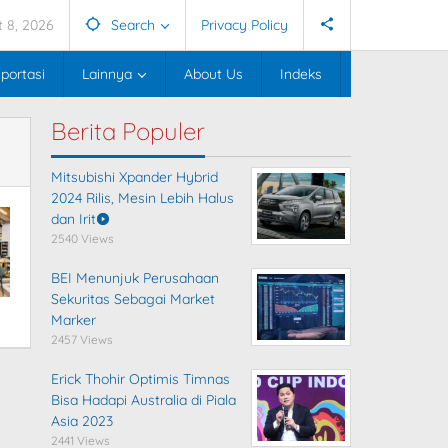
 8, 2026
Search
Privacy Policy
portasi
Lainnya
About Us
Indeks
Berita Populer
Mitsubishi Xpander Hybrid
2024 Rilis, Mesin Lebih Halus
dan Irit
2540 Views
BEI Menunjuk Perusahaan
Sekuritas Sebagai Market
Marker
2457 Views
Erick Thohir Optimis Timnas
Bisa Hadapi Australia di Piala
Asia 2023
2441 Views