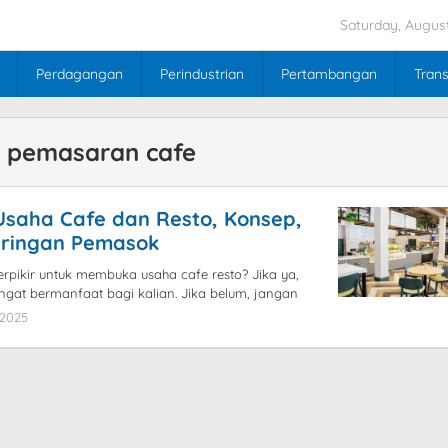
Saturday, August
Perdagangan
Perindustrian
Pertambangan
Trans
i pemasaran cafe
Usaha Cafe dan Resto, Konsep,
ringan Pemasok
rpikir untuk membuka usaha cafe resto? Jika ya,
angat bermanfaat bagi kalian. Jika belum, jangan
 2025
by
blogpebisnis