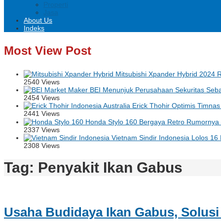
Properti
Jasa
About Us
Indeks
Most View Post
Mitsubishi Xpander Hybrid 2024 Ri
2540 Views
BEI Menunjuk Perusahaan Sekuritas Seba
2454 Views
Erick Thohir Optimis Timnas 
2441 Views
Honda Stylo 160 Bergaya Retro Rumornya B
2337 Views
Vietnam Sindir Indonesia Lolos 16
2308 Views
Tag:
Penyakit Ikan Gabus
Usaha Budidaya Ikan Gabus, Solusi 