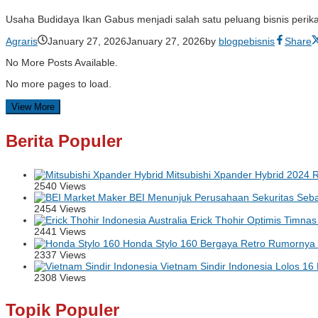
Usaha Budidaya Ikan Gabus menjadi salah satu peluang bisnis perik
Agraris
January 27, 2026
January 27, 2026
by
blogpebisnis
Share
No More Posts Available.
No more pages to load.
View More
Berita Populer
Mitsubishi Xpander Hybrid 2024 Ri
2540 Views
BEI Menunjuk Perusahaan Sekuritas Seba
2454 Views
Erick Thohir Optimis Timnas 
2441 Views
Honda Stylo 160 Bergaya Retro Rumornya B
2337 Views
Vietnam Sindir Indonesia Lolos 16
2308 Views
Topik Populer