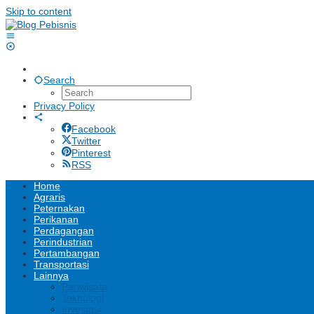
Skip to content
Search
Privacy Policy
Facebook
Twitter
Pinterest
RSS
Home
Agraris
Peternakan
Perikanan
Perdagangan
Perindustrian
Pertambangan
Transportasi
Lainnya
Pariwisata
Teknologi
Investasi