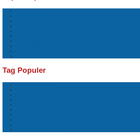
perikanan air tawar
timnas indonesia
kualitas air kolam
sepak bola
teknik budidaya ikan
usaha budidaya ikan
lokasi strategis cafe
Bisnis Perikanan
akuakultur
tips memulai usaha
Tag Populer
perikanan air tawar
timnas indonesia
kualitas air kolam
sepak bola
teknik budidaya ikan
usaha budidaya ikan
lokasi strategis cafe
Bisnis Perikanan
akuakultur
tips memulai usaha