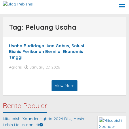
Skip
to
content
Tag:
Peluang Usaha
Usaha Budidaya Ikan Gabus, Solusi
Bisnis Perikanan Bernilai Ekonomis
Tinggi
Agraris
January 27, 2026
by
blogpebisnis
View More
Berita Populer
Mitsubishi Xpander Hybrid 2024 Rilis, Mesin
Lebih Halus dan Irit