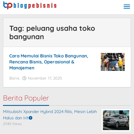
Skip
to
content
Tag:
peluang usaha toko
bangunan
Cara Memulai Bisnis Toko Bangunan,
Rencana Bisnis, Operasional &
Manajemen
Bisnis
November 17, 2025
by
blogpebisnis
Berita Populer
Mitsubishi Xpander Hybrid 2024 Rilis, Mesin Lebih
Halus dan Irit
2540 Views