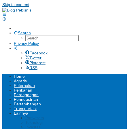
Skip to content
Search
Privacy Policy
Facebook
Twitter
Pinterest
RSS
Home
Agraris
Peternakan
Perikanan
Perdagangan
Perindustrian
Pertambangan
Transportasi
Lainnya
Pariwisata
Teknologi
Investasi