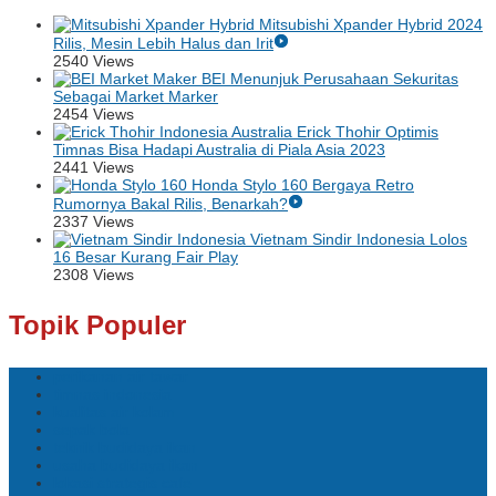
Mitsubishi Xpander Hybrid 2024
Rilis, Mesin Lebih Halus dan Irit
2540 Views
BEI Menunjuk Perusahaan Sekuritas
Sebagai Market Marker
2454 Views
Erick Thohir Optimis
Timnas Bisa Hadapi Australia di Piala Asia 2023
2441 Views
Honda Stylo 160 Bergaya Retro
Rumornya Bakal Rilis, Benarkah?
2337 Views
Vietnam Sindir Indonesia Lolos
16 Besar Kurang Fair Play
2308 Views
Topik Populer
perikanan air tawar
timnas indonesia
kualitas air kolam
sepak bola
teknik budidaya ikan
usaha budidaya ikan
lokasi strategis cafe