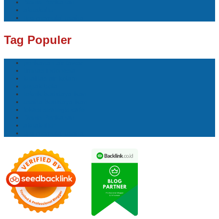
Bisnis Perikanan
akuakultur
tips memulai usaha
Tag Populer
perikanan air tawar
timnas indonesia
kualitas air kolam
sepak bola
teknik budidaya ikan
usaha budidaya ikan
lokasi strategis cafe
Bisnis Perikanan
akuakultur
tips memulai usaha