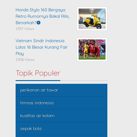
Honda Stylo 160 Bergaya
Retro Rumornya Bakal Rilis,
Benarkah?
2337 Views
Vietnam Sindir Indonesia
Lolos 16 Besar Kurang Fair
Play
2308 Views
Topik Populer
perikanan air tawar
timnas indonesia
kualitas air kolam
sepak bola