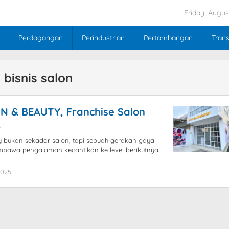
Friday, Augus
Perdagangan
Perindustrian
Pertambangan
Trans
 bisnis salon
N & BEAUTY, Franchise Salon
k
y bukan sekadar salon, tapi sebuah gerakan gaya
bawa pengalaman kecantikan ke level berikutnya.
2025
by
blogpebisnis