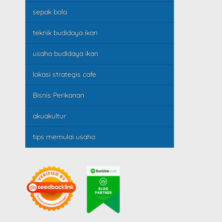
sepak bola
teknik budidaya ikan
usaha budidaya ikan
lokasi strategis cafe
Bisnis Perikanan
akuakultur
tips memulai usaha