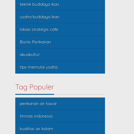
teknik budidaya ikan
usaha budidaya ikan
lokasi strategis cafe
Bisnis Perikanan
akuakultur
tips memulai usaha
Tag Populer
perikanan air tawar
timnas indonesia
kualitas air kolam