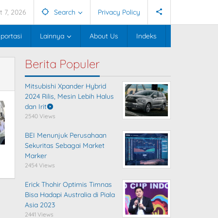
t 7, 2026
Search
Privacy Policy
portasi
Lainnya
About Us
Indeks
Berita Populer
Mitsubishi Xpander Hybrid
2024 Rilis, Mesin Lebih Halus
dan Irit
2540 Views
BEI Menunjuk Perusahaan
Sekuritas Sebagai Market
Marker
2454 Views
Erick Thohir Optimis Timnas
Bisa Hadapi Australia di Piala
Asia 2023
2441 Views