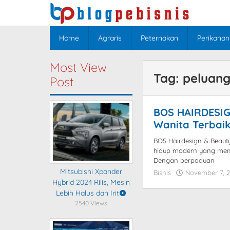
Skip
to
content
Home
Agraris
Peternakan
Perikanan
Most View
Tag:
peluang
Post
BOS HAIRDESIG
Wanita Terbai
BOS Hairdesign & Beaut
hidup modern yang mem
Dengan perpaduan
Mitsubishi Xpander
Bisnis
November 7, 
Hybrid 2024 Rilis, Mesin
Lebih Halus dan Irit
2540 Views