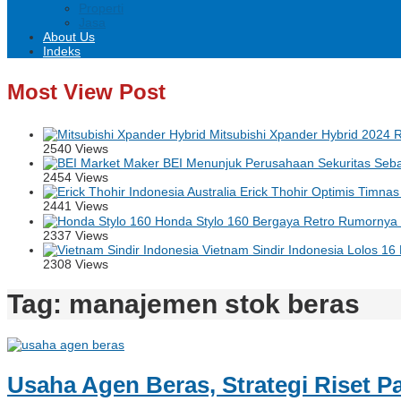
Properti
Jasa
About Us
Indeks
Most View Post
Mitsubishi Xpander Hybrid 2024 Ri
2540 Views
BEI Menunjuk Perusahaan Sekuritas Seba
2454 Views
Erick Thohir Optimis Timnas 
2441 Views
Honda Stylo 160 Bergaya Retro Rumornya B
2337 Views
Vietnam Sindir Indonesia Lolos 16
2308 Views
Tag:
manajemen stok beras
Usaha Agen Beras, Strategi Riset P