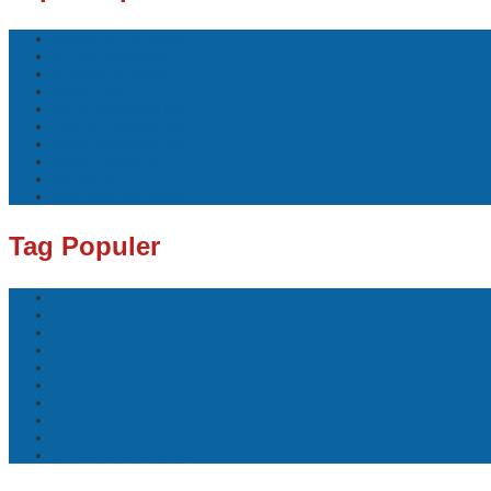
perikanan air tawar
timnas indonesia
kualitas air kolam
sepak bola
teknik budidaya ikan
usaha budidaya ikan
lokasi strategis cafe
Bisnis Perikanan
akuakultur
tips memulai usaha
Tag Populer
perikanan air tawar
timnas indonesia
kualitas air kolam
sepak bola
teknik budidaya ikan
usaha budidaya ikan
lokasi strategis cafe
Bisnis Perikanan
akuakultur
tips memulai usaha