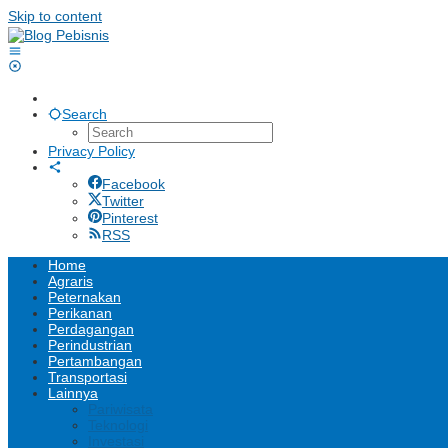
Skip to content
Search
Privacy Policy
Facebook
Twitter
Pinterest
RSS
Home
Agraris
Peternakan
Perikanan
Perdagangan
Perindustrian
Pertambangan
Transportasi
Lainnya
Pariwisata
Teknologi
Investasi