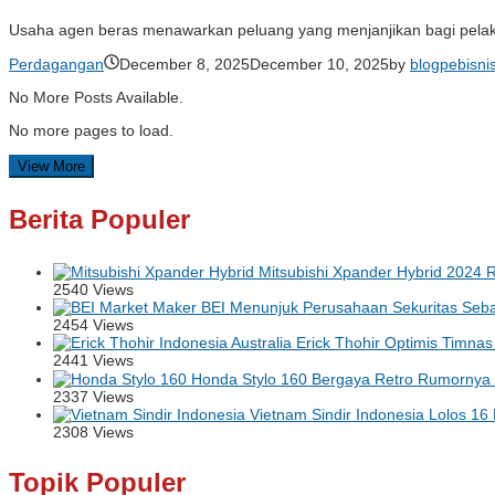
Usaha agen beras menawarkan peluang yang menjanjikan bagi pelaku 
Perdagangan
December 8, 2025
December 10, 2025
by
blogpebisni
No More Posts Available.
No more pages to load.
View More
Berita Populer
Mitsubishi Xpander Hybrid 2024 Ri
2540 Views
BEI Menunjuk Perusahaan Sekuritas Seba
2454 Views
Erick Thohir Optimis Timnas 
2441 Views
Honda Stylo 160 Bergaya Retro Rumornya B
2337 Views
Vietnam Sindir Indonesia Lolos 16
2308 Views
Topik Populer