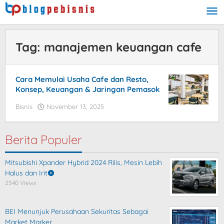
Skip
to
content
Tag:
manajemen keuangan cafe
Cara Memulai Usaha Cafe dan Resto,
Konsep, Keuangan & Jaringan Pemasok
Bisnis
November 13, 2025
by
blogpebisnis
Berita Populer
Mitsubishi Xpander Hybrid 2024 Rilis, Mesin Lebih
Halus dan Irit
2540 Views
BEI Menunjuk Perusahaan Sekuritas Sebagai
Market Marker