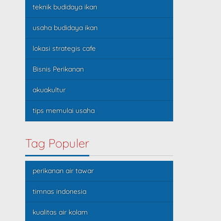
teknik budidaya ikan
usaha budidaya ikan
lokasi strategis cafe
Bisnis Perikanan
akuakultur
tips memulai usaha
Tag Populer
perikanan air tawar
timnas indonesia
kualitas air kolam