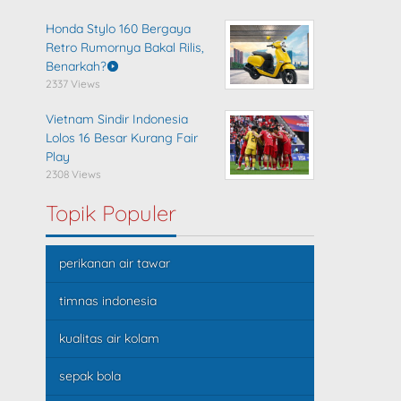
Honda Stylo 160 Bergaya
Retro Rumornya Bakal Rilis,
Benarkah?
2337 Views
Vietnam Sindir Indonesia
Lolos 16 Besar Kurang Fair
Play
2308 Views
Topik Populer
perikanan air tawar
timnas indonesia
kualitas air kolam
sepak bola