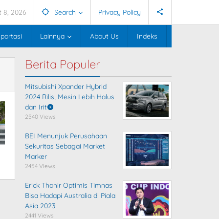
 8, 2026
Search
Privacy Policy
portasi
Lainnya
About Us
Indeks
Berita Populer
Mitsubishi Xpander Hybrid
2024 Rilis, Mesin Lebih Halus
dan Irit
2540 Views
BEI Menunjuk Perusahaan
Sekuritas Sebagai Market
Marker
2454 Views
Erick Thohir Optimis Timnas
Bisa Hadapi Australia di Piala
Asia 2023
2441 Views