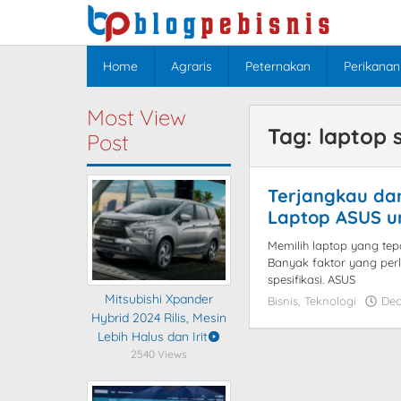
Skip
to
content
Home
Agraris
Peternakan
Perikanan
Most View
Tag:
laptop 
Post
Terjangkau dan
Laptop ASUS u
Memilih laptop yang te
Banyak faktor yang perl
spesifikasi. ASUS
Mitsubishi Xpander
Bisnis
,
Teknologi
Dec
Hybrid 2024 Rilis, Mesin
Lebih Halus dan Irit
2540 Views