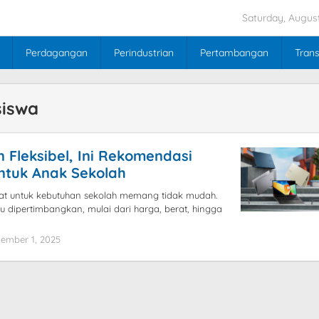
Saturday, August
Perdagangan
Perindustrian
Pertambangan
Trans
siswa
 Fleksibel, Ini Rekomendasi
ntuk Anak Sekolah
pat untuk kebutuhan sekolah memang tidak mudah.
u dipertimbangkan, mulai dari harga, berat, hingga
ember 1, 2025
by
blogpebisnis