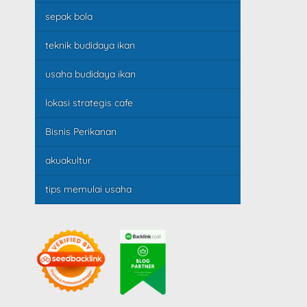
sepak bola
teknik budidaya ikan
usaha budidaya ikan
lokasi strategis cafe
Bisnis Perikanan
akuakultur
tips memulai usaha