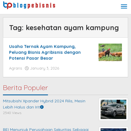
Skip
to
content
Tag:
kesehatan ayam kampung
Usaha Ternak Ayam Kampung,
Peluang Bisnis Agribisnis dengan
Potensi Pasar Besar
Agraris
January 3, 2026
by
blogpebisnis
Berita Populer
Mitsubishi Xpander Hybrid 2024 Rilis, Mesin
Lebih Halus dan Irit
2540 Views
BEI Menunjuk Perusahaan Sekuritas Sebagai