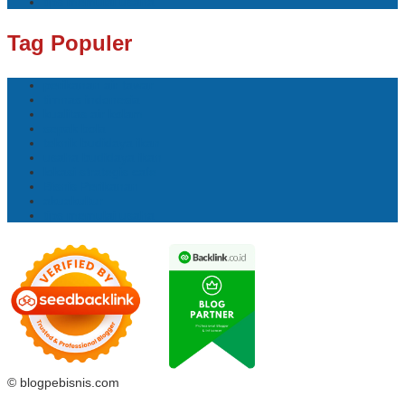
tips memulai usaha
Tag Populer
perikanan air tawar
timnas indonesia
kualitas air kolam
sepak bola
teknik budidaya ikan
usaha budidaya ikan
lokasi strategis cafe
Bisnis Perikanan
akuakultur
tips memulai usaha
© blogpebisnis.com