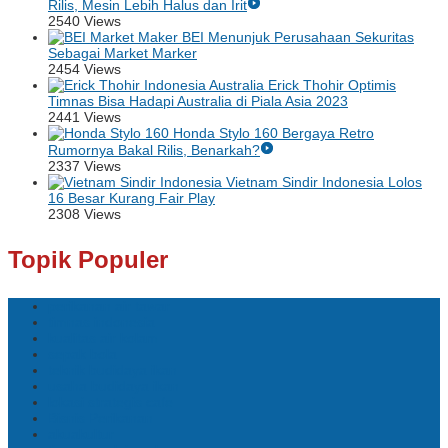
Rilis, Mesin Lebih Halus dan Irit
2540 Views
BEI Menunjuk Perusahaan Sekuritas
Sebagai Market Marker
2454 Views
Erick Thohir Optimis
Timnas Bisa Hadapi Australia di Piala Asia 2023
2441 Views
Honda Stylo 160 Bergaya Retro
Rumornya Bakal Rilis, Benarkah?
2337 Views
Vietnam Sindir Indonesia Lolos
16 Besar Kurang Fair Play
2308 Views
Topik Populer
perikanan air tawar
timnas indonesia
kualitas air kolam
sepak bola
teknik budidaya ikan
usaha budidaya ikan
lokasi strategis cafe
Bisnis Perikanan
akuakultur