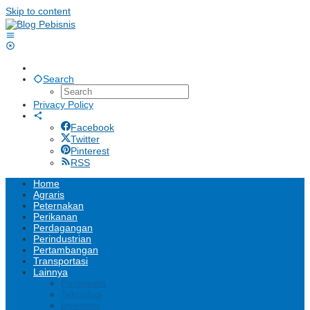
Skip to content
Search
Privacy Policy
Facebook
Twitter
Pinterest
RSS
Home
Agraris
Peternakan
Perikanan
Perdagangan
Perindustrian
Pertambangan
Transportasi
Lainnya
Pariwisata
Teknologi
Investasi