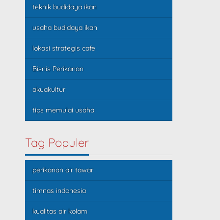
teknik budidaya ikan
usaha budidaya ikan
lokasi strategis cafe
Bisnis Perikanan
akuakultur
tips memulai usaha
Tag Populer
perikanan air tawar
timnas indonesia
kualitas air kolam