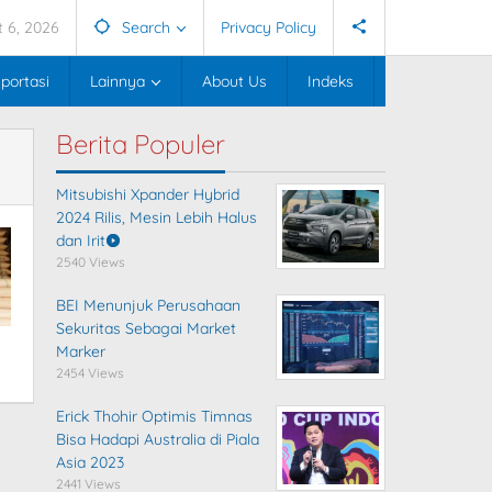
 6, 2026
Search
Privacy Policy
portasi
Lainnya
About Us
Indeks
Berita Populer
Mitsubishi Xpander Hybrid
2024 Rilis, Mesin Lebih Halus
dan Irit
2540 Views
BEI Menunjuk Perusahaan
Sekuritas Sebagai Market
Marker
2454 Views
Erick Thohir Optimis Timnas
Bisa Hadapi Australia di Piala
Asia 2023
2441 Views