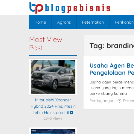
Skip
to
content
Home
Agraris
Peternakan
Perikanan
Most View
Tag:
brandin
Post
Usaha Agen Ber
Pengelolaan P
Usaha agen beras mena
usaha yang ingin memasuk
berkembang karena
Mitsubishi Xpander
Perdagangan
Decem
Hybrid 2024 Rilis, Mesin
Lebih Halus dan Irit
2540 Views