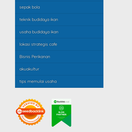
sepak bola
teknik budidaya ikan
usaha budidaya ikan
lokasi strategis cafe
Bisnis Perikanan
akuakultur
tips memulai usaha