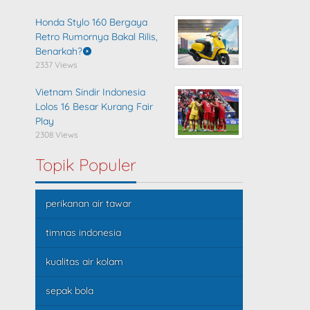
Honda Stylo 160 Bergaya
Retro Rumornya Bakal Rilis,
Benarkah?
2337 Views
Vietnam Sindir Indonesia
Lolos 16 Besar Kurang Fair
Play
2308 Views
Topik Populer
perikanan air tawar
timnas indonesia
kualitas air kolam
sepak bola