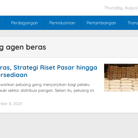
Thursday, August
Perdagangan
Perindustrian
Pertambangan
Trans
g agen beras
as, Strategi Riset Pasar hingga
ersediaan
warkan peluang yang menjanjikan bagi pelaku
i sektor distribusi pangan. Selain itu, peluang ini
ber 8, 2025
by
blogpebisnis