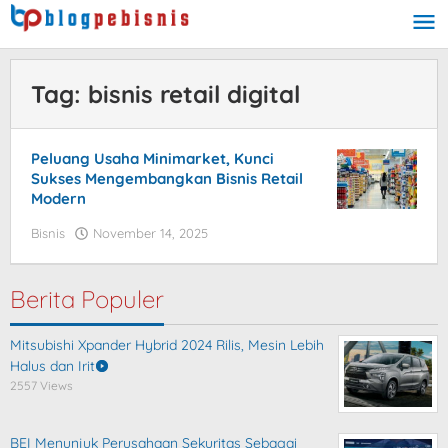
Skip
to
content
Tag:
bisnis retail digital
Peluang Usaha Minimarket, Kunci
Sukses Mengembangkan Bisnis Retail
Modern
Bisnis
November 14, 2025
by
blogpebisnis
Berita Populer
Mitsubishi Xpander Hybrid 2024 Rilis, Mesin Lebih
Halus dan Irit
2557 Views
BEI Menunjuk Perusahaan Sekuritas Sebagai