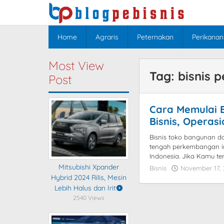
Skip
to
content
Home
Agraris
Peternakan
Perikanan
Most View
Tag:
bisnis 
Post
Cara Memulai 
Bisnis, Operas
Bisnis toko bangunan d
tengah perkembangan ind
Indonesia. Jika Kamu ter
Mitsubishi Xpander
Bisnis
November 17,
Hybrid 2024 Rilis, Mesin
Lebih Halus dan Irit
2540 Views