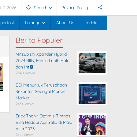
t 7, 2026
Search
Privacy Policy
portasi
Lainnya
About Us
Indeks
Berita Populer
Mitsubishi Xpander Hybrid
2024 Rilis, Mesin Lebih Halus
dan Irit
2540 Views
BEI Menunjuk Perusahaan
Sekuritas Sebagai Market
Marker
2454 Views
Erick Thohir Optimis Timnas
Bisa Hadapi Australia di Piala
Asia 2023
2441 Views