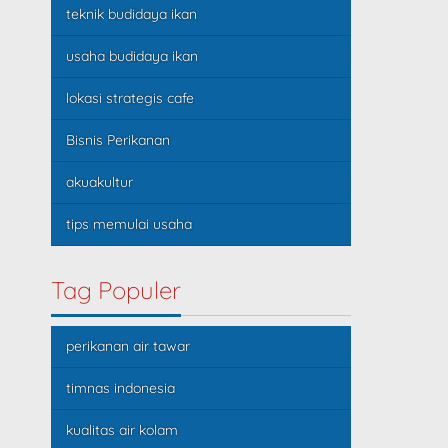
teknik budidaya ikan
usaha budidaya ikan
lokasi strategis cafe
Bisnis Perikanan
akuakultur
tips memulai usaha
Tag Populer
perikanan air tawar
timnas indonesia
kualitas air kolam