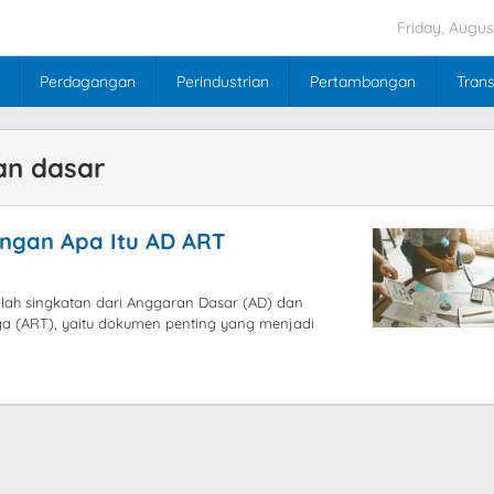
Friday, Augus
Perdagangan
Perindustrian
Pertambangan
Trans
an dasar
engan Apa Itu AD ART
ah singkatan dari Anggaran Dasar (AD) dan
 (ART), yaitu dokumen penting yang menjadi
by
blogpebisnis