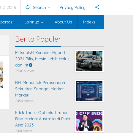
t 7, 2026
Search
Privacy Policy
portasi
Lainnya
About Us
Indeks
Berita Populer
Mitsubishi Xpander Hybrid
2024 Rilis, Mesin Lebih Halus
dan Irit
2540 Views
BEI Menunjuk Perusahaan
Sekuritas Sebagai Market
Marker
2454 Views
Erick Thohir Optimis Timnas
Bisa Hadapi Australia di Piala
Asia 2023
2441 Views