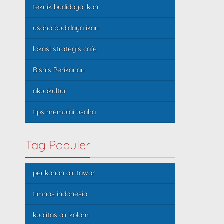
teknik budidaya ikan
usaha budidaya ikan
lokasi strategis cafe
Bisnis Perikanan
akuakultur
tips memulai usaha
Tag Populer
perikanan air tawar
timnas indonesia
kualitas air kolam