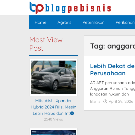
Skip
to
content
Home
Agraris
Peternakan
Perikanan
Most View
Tag:
anggar
Post
Lebih Dekat d
Perusahaan
AD ART perusahaan adal
Anggaran Rumah Tangga
landasan hukum dan
Mitsubishi Xpander
Bisnis
April 29, 2026
Hybrid 2024 Rilis, Mesin
Lebih Halus dan Irit
2540 Views