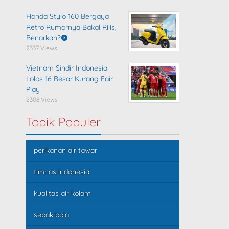
Honda Stylo 160 Bergaya
Retro Rumornya Bakal Rilis,
Benarkah?
2337 Views
Vietnam Sindir Indonesia
Lolos 16 Besar Kurang Fair
Play
2308 Views
Topik Populer
perikanan air tawar
timnas indonesia
kualitas air kolam
sepak bola