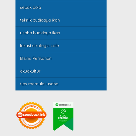
sepak bola
teknik budidaya ikan
usaha budidaya ikan
lokasi strategis cafe
Bisnis Perikanan
akuakultur
tips memulai usaha